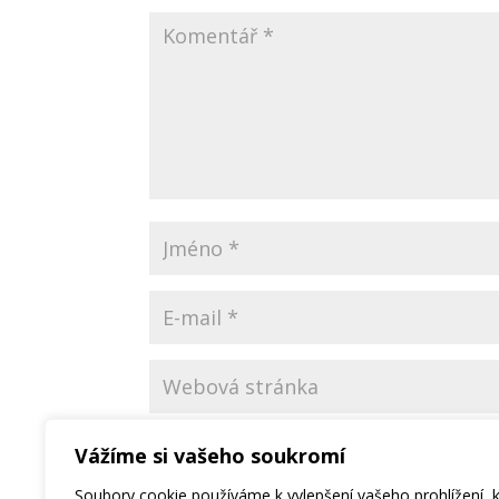
Uložit do prohlížeče jméno, e-mail a webov
Vážíme si vašeho soukromí
Soubory cookie používáme k vylepšení vašeho prohlížení, 