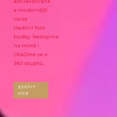
aktualizovaná
a modernější
verze
tradiční foto
budky. Nestojíme
na místě !
Otáčíme se o
360 stupňů.
ZJISTIT
VÍCE