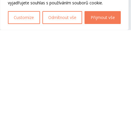
vyjadřujete souhlas s používáním souborů cookie.
Customize
Odmítnout vše
Přijmout vše
&#x22;
OUR STORY
Sed ut perspiciatis unde omnis iste
natus error sit voluptatem accusantium